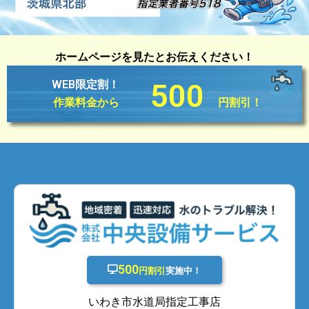
ホームページを見たとお伝えください！
WEB限定割！
500
作業料金から
円割引！
500
円割引
実施中！
いわき市水道局指定工事店